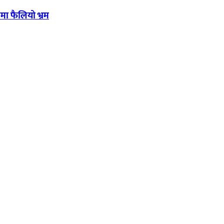
मा फैलियो भ्रम
यका साथ आवाज बिहीनहरुको आवाज बनेर बिबिध विषय तथा सबै क्षेत्रका निष्पक्ष 