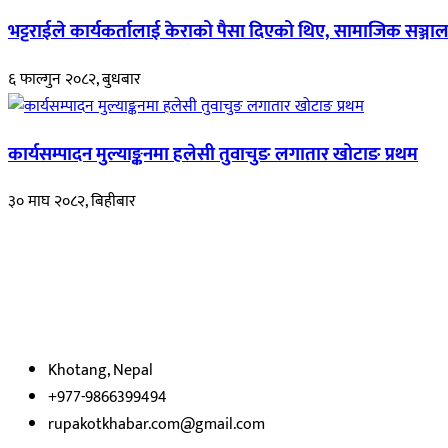
भट्टराईले कार्यकर्तालाई केराको पैसा दिएको थिए, सामाजिक सञ्जाल
६ फाल्गुन २०८२, बुधबार
कार्यसम्पादन मुल्याङ्कनमा हलेसी तुवाचुङ लगातार खोटाङ प्रथम
३० माघ २०८२, बिहीबार
हाम्रो बारेमा
रुपाकोट खबर डट कम मर्यादित समाज विकास र उन्नतीको पथमा अगाडी बढ्ने उदेश्
भएका
छौ ।
Khotang, Nepal
+977-9866399494
rupakotkhabar.com@gmail.com