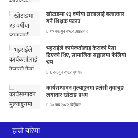
खोटाङमा १३ वर्षीया छात्रालाई बलात्कार
गर्ने शिक्षक पक्राउ
१० फाल्गुन २०८२, आईतवार
भट्टराईले कार्यकर्तालाई केराको पैसा
दिएको थिए, सामाजिक सञ्जालमा फैलियो
भ्रम
६ फाल्गुन २०८२, बुधबार
कार्यसम्पादन मुल्याङ्कनमा हलेसी तुवाचुङ
लगातार खोटाङ प्रथम
३० माघ २०८२, बिहीबार
हाम्रो बारेमा