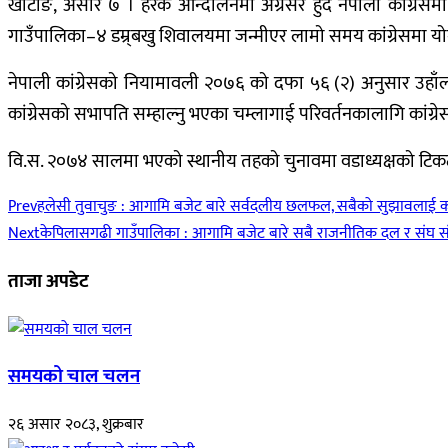
खोटाङ, असार ७ । हरेक आन्दोलनमा अग्रसर हुँदै नेपाली कांग्रेस
गाउँपालिका–४ डम्र्बखु शिवालयमा जन्मीएर लामो समय कांग्रेसमा यो
नेपाली कांग्रेसको नियामावली २०७६ को दफा ५६ (२) अनुसार उहाँ
कांग्रेसको सभापति सम्हाल्नु भएका चम्लागाई परिवर्तनकालागि कांग्र
वि.स. २०७४ सालमा भएको स्थानीय तहको चुनावमा वडाध्यक्षको टिकट पा
Prev
हलेसी तुवाचुङ : आगामि बजेट बारे सर्वदलीय छलफल, सबैको सुझावलाई कार
Next
केपिलासगढी गाउँपालिका : आगामि बजेट बारे सबै राजनीतिक दल र संघ 
ताजा अपडेट
समयको चाल चलन
२६ असार २०८३, शुक्रबार