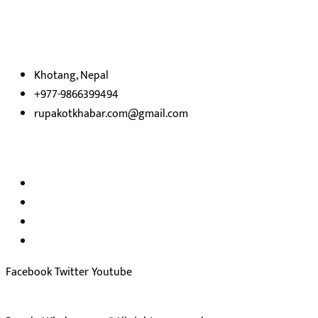
रुपाकोट खबर डट कम मर्यादित समाज विकास र उन्नतीको पथमा अगाडी बढ्ने उदेश्
भएका
छौ ।
Khotang, Nepal
+977-9866399494
rupakotkhabar.com@gmail.com
अध्यक्ष तथा प्रकाशक :
राजकुमार भट्टराई
सम्पादक:
जीवन बरुवाल
सुचना बिभाग दर्ता न: ३३१४ /२०७८-७९
प्रेस काउन्सिल सुचिकरण न:
३४०२
Facebook
Twitter
Youtube