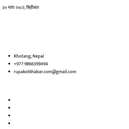
३० माघ २०८२, बिहीबार
हाम्रो बारेमा
रुपाकोट खबर डट कम मर्यादित समाज विकास र उन्नतीको पथमा अगाडी बढ्ने उदेश्
भएका
छौ ।
Khotang, Nepal
+977-9866399494
rupakotkhabar.com@gmail.com
अध्यक्ष तथा प्रकाशक :
राजकुमार भट्टराई
सम्पादक:
जीवन बरुवाल
सुचना बिभाग दर्ता न: ३३१४ /२०७८-७९
प्रेस काउन्सिल सुचिकरण न:
३४०२