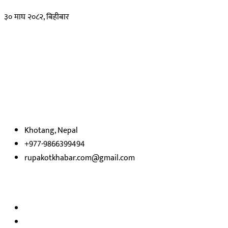
३० माघ २०८२, बिहीबार
हाम्रो बारेमा
रुपाकोट खबर डट कम मर्यादित समाज विकास र उन्नतीको पथमा अगाडी बढ्ने
उदेश्यका साथ आवाज बिहीनहरुको आवाज बनेर बिबिध विषय तथा सबै क्षेत्रका
निष्पक्ष समाचारहरु एबम लेखहरु प्रस्तुत गर्दै शसक्त समाचार पोर्टलका रुपमा
प्रस्तुत
भएका
छौ ।
Khotang, Nepal
+977-9866399494
rupakotkhabar.com@gmail.com
हाम्रो टिम
अध्यक्ष तथा प्रकाशक :
राजकुमार भट्टराई
सम्पादक:
जीवन बरुवाल