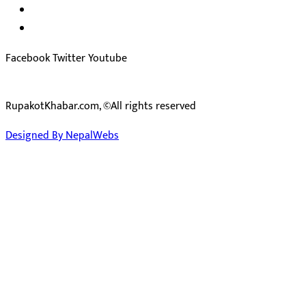
सुचना बिभाग दर्ता न: ३३१४ /२०७८-७९
प्रेस काउन्सिल सुचिकरण न:
३४०२
Facebook
Twitter
Youtube
RupakotKhabar.com, ©All rights reserved
Designed By NepalWebs