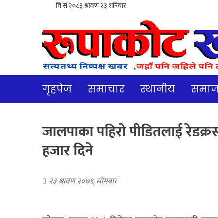
गृहपेज
समाचार
स्थानीय
समा
जालपाका पहिरो पीडितलाई रेडक्रस
हजार दिने
२३ श्रावण २०७९, सोमबार