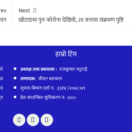
rev
Next
ादन
खोटाङमा पुनः कोरोना देखियो, २१ जनामा संक्रमण पुष्टि
हाम्रो टिम
को
अध्यक्ष तथा प्रकाशक :
राजकुमार भट्टराई
ाज
सम्पादक:
जीवन बरुवाल
बम
सुचना बिभाग दर्ता न: ३३१४ /२०७८-७९
ुत
प्रेस काउन्सिल सुचिकरण न:
३४०२