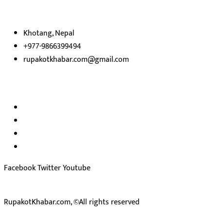
प्रस्तुत
भएका
छौ ।
Khotang, Nepal
+977-9866399494
rupakotkhabar.com@gmail.com
हाम्रो टिम
अध्यक्ष तथा प्रकाशक :
राजकुमार भट्टराई
सम्पादक:
जीवन बरुवाल
सुचना बिभाग दर्ता न: ३३१४ /२०७८-७९
प्रेस काउन्सिल सुचिकरण न:
३४०२
Facebook
Twitter
Youtube
RupakotKhabar.com, ©All rights reserved