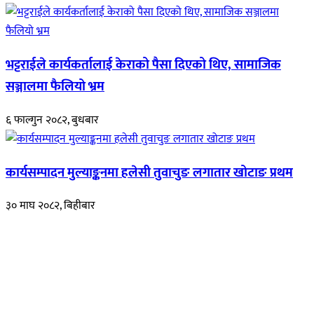
भट्टराईले कार्यकर्तालाई केराको पैसा दिएको थिए, सामाजिक
सञ्जालमा फैलियो भ्रम
६ फाल्गुन २०८२, बुधबार
कार्यसम्पादन मुल्याङ्कनमा हलेसी तुवाचुङ लगातार खोटाङ प्रथम
३० माघ २०८२, बिहीबार
हाम्रो बारेमा
रुपाकोट खबर डट कम मर्यादित समाज विकास र उन्नतीको पथमा अगाडी बढ्ने
उदेश्यका साथ आवाज बिहीनहरुको आवाज बनेर बिबिध विषय तथा सबै क्षेत्रका
निष्पक्ष समाचारहरु एबम लेखहरु प्रस्तुत गर्दै शसक्त समाचार पोर्टलका रुपमा