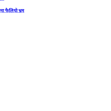
मा फैलियो भ्रम
यका साथ आवाज बिहीनहरुको आवाज बनेर बिबिध विषय तथा सबै क्षेत्रका निष्पक्ष 