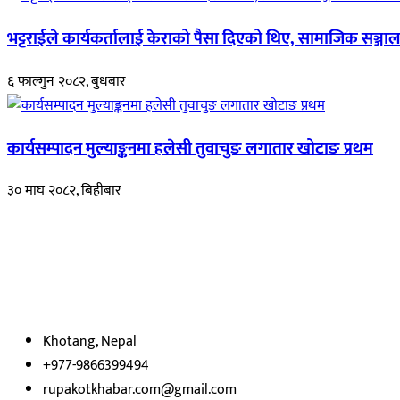
भट्टराईले कार्यकर्तालाई केराको पैसा दिएको थिए, सामाजिक सञ्जाल
६ फाल्गुन २०८२, बुधबार
कार्यसम्पादन मुल्याङ्कनमा हलेसी तुवाचुङ लगातार खोटाङ प्रथम
३० माघ २०८२, बिहीबार
हाम्रो बारेमा
रुपाकोट खबर डट कम मर्यादित समाज विकास र उन्नतीको पथमा अगाडी बढ्ने उदेश्
भएका
छौ ।
Khotang, Nepal
+977-9866399494
rupakotkhabar.com@gmail.com