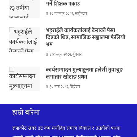
गर्ने शिक्षक पक्राउ
१० फाल्गुन २०८२, आईतवार
भट्टराईले कार्यकर्तालाई केराको पैसा
दिएको थिए, सामाजिक सञ्जालमा फैलियो
भ्रम
६ फाल्गुन २०८२, बुधबार
कार्यसम्पादन मुल्याङ्कनमा हलेसी तुवाचुङ
लगातार खोटाङ प्रथम
३० माघ २०८२, बिहीबार
हाम्रो बारेमा
रुपाकोट खबर डट कम मर्यादित समाज विकास र उन्नतीको पथमा