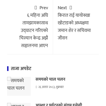
Prev
Next
६ महिना अघि
किरात राई यायोक्खा
तामझामकासाथ
खोटाङको अध्यक्षमा
उद्घाटन गरिएको
जमान शेर र सचिवमा
चिस्यान केन्द्र अझै
जीवन
सञ्चालनमा आएन
ताजा अपडेट
समयको चाल चलन
२६ असार २०८३, शुक्रबार
आस्था र पर्यटनको संगम हलेसी