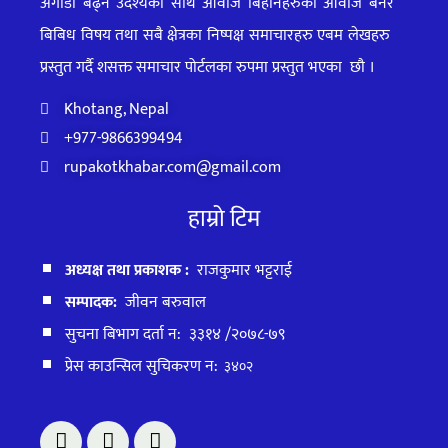
अगाडी बढ्ने उदेश्यका साथ आवाज बिहीनहरुको आवाज बनेर
बिबिध विषय तथा सबै क्षेत्रका निष्पक्ष समाचारहरु एबम लेखहरु
प्रस्तुत गर्दै शसक्त समाचार पोर्टलका रुपमा प्रस्तुत
भएका
छौ ।
Khotang, Nepal
+977-9866399494
rupakotkhabar.com@gmail.com
हाम्रो टिम
अध्यक्ष तथा प्रकाशक :
राजकुमार भट्टराई
सम्पादक:
जीवन बरुवाल
सुचना बिभाग दर्ता न: ३३१४ /२०७८-७९
प्रेस काउन्सिल सुचिकरण न:
३४०२