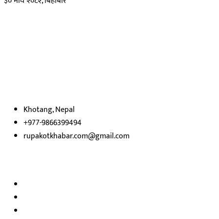
३० माघ २०८२, बिहीबार
हाम्रो बारेमा
रुपाकोट खबर डट कम मर्यादित समाज विकास र उन्नतीको पथमा अगाडी बढ्ने
उदेश्यका साथ आवाज बिहीनहरुको आवाज बनेर बिबिध विषय तथा सबै क्षेत्रका
निष्पक्ष समाचारहरु एबम लेखहरु प्रस्तुत गर्दै शसक्त समाचार पोर्टलका रुपमा
प्रस्तुत
भएका
छौ ।
Khotang, Nepal
+977-9866399494
rupakotkhabar.com@gmail.com
हाम्रो टिम
अध्यक्ष तथा प्रकाशक :
राजकुमार भट्टराई
सम्पादक:
जीवन बरुवाल
सुचना बिभाग दर्ता न: ३३१४ /२०७८-७९