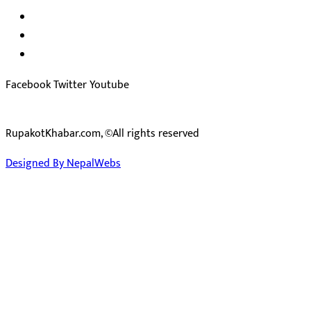
सम्पादक:
जीवन बरुवाल
सुचना बिभाग दर्ता न: ३३१४ /२०७८-७९
प्रेस काउन्सिल सुचिकरण न:
३४०२
Facebook
Twitter
Youtube
RupakotKhabar.com, ©All rights reserved
Designed By NepalWebs