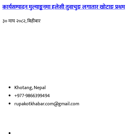
कार्यसम्पादन मुल्याङ्कनमा हलेसी तुवाचुङ लगातार खोटाङ प्रथम
३० माघ २०८२, बिहीबार
हाम्रो बारेमा
रुपाकोट खबर डट कम मर्यादित समाज विकास र उन्नतीको पथमा अगाडी बढ्ने
उदेश्यका साथ आवाज बिहीनहरुको आवाज बनेर बिबिध विषय तथा सबै क्षेत्रका
निष्पक्ष समाचारहरु एबम लेखहरु प्रस्तुत गर्दै शसक्त समाचार पोर्टलका रुपमा
प्रस्तुत
भएका
छौ ।
Khotang, Nepal
+977-9866399494
rupakotkhabar.com@gmail.com
हाम्रो टिम
अध्यक्ष तथा प्रकाशक :
राजकुमार भट्टराई