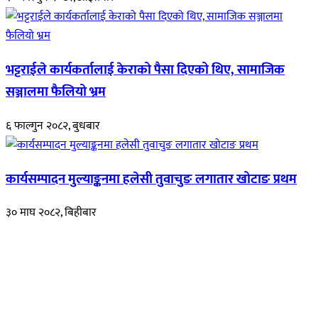
भट्टराईले कार्यकर्तालाई केराको पैसा दिएको थिए, सामाजिक
सञ्जालमा फैलियो भ्रम
६ फाल्गुन २०८२, बुधबार
कार्यसम्पादन मुल्याङ्कनमा हलेसी तुवाचुङ लगातार खोटाङ प्रथम
३० माघ २०८२, बिहीबार
हाम्रो बारेमा
रुपाकोट खबर डट कम मर्यादित समाज विकास र उन्नतीको पथमा अगाडी बढ्ने
उदेश्यका साथ आवाज बिहीनहरुको आवाज बनेर बिबिध विषय तथा सबै क्षेत्रका