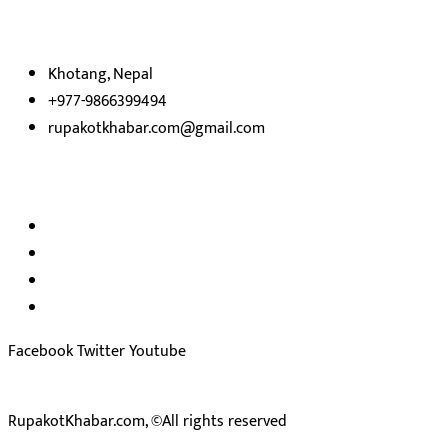
निष्पक्ष समाचारहरु एबम लेखहरु प्रस्तुत गर्दै शसक्त समाचार पोर्टलका रुपमा
प्रस्तुत
भएका
छौ ।
Khotang, Nepal
+977-9866399494
rupakotkhabar.com@gmail.com
हाम्रो टिम
अध्यक्ष तथा प्रकाशक :
राजकुमार भट्टराई
सम्पादक:
जीवन बरुवाल
सुचना बिभाग दर्ता न: ३३१४ /२०७८-७९
प्रेस काउन्सिल सुचिकरण न:
३४०२
Facebook
Twitter
Youtube
RupakotKhabar.com, ©All rights reserved