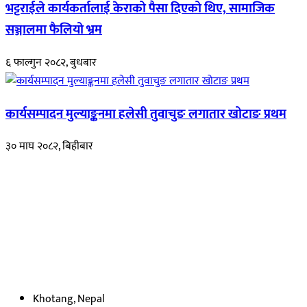
भट्टराईले कार्यकर्तालाई केराको पैसा दिएको थिए, सामाजिक
सञ्जालमा फैलियो भ्रम
६ फाल्गुन २०८२, बुधबार
कार्यसम्पादन मुल्याङ्कनमा हलेसी तुवाचुङ लगातार खोटाङ प्रथम
३० माघ २०८२, बिहीबार
हाम्रो बारेमा
रुपाकोट खबर डट कम मर्यादित समाज विकास र उन्नतीको पथमा अगाडी बढ्ने
उदेश्यका साथ आवाज बिहीनहरुको आवाज बनेर बिबिध विषय तथा सबै क्षेत्रका
निष्पक्ष समाचारहरु एबम लेखहरु प्रस्तुत गर्दै शसक्त समाचार पोर्टलका रुपमा
प्रस्तुत
भएका
छौ ।
Khotang, Nepal