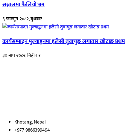
सञ्जालमा फैलियो भ्रम
६ फाल्गुन २०८२, बुधबार
कार्यसम्पादन मुल्याङ्कनमा हलेसी तुवाचुङ लगातार खोटाङ प्रथम
३० माघ २०८२, बिहीबार
हाम्रो बारेमा
रुपाकोट खबर डट कम मर्यादित समाज विकास र उन्नतीको पथमा अगाडी बढ्ने
उदेश्यका साथ आवाज बिहीनहरुको आवाज बनेर बिबिध विषय तथा सबै क्षेत्रका
निष्पक्ष समाचारहरु एबम लेखहरु प्रस्तुत गर्दै शसक्त समाचार पोर्टलका रुपमा
प्रस्तुत
भएका
छौ ।
Khotang, Nepal
+977-9866399494