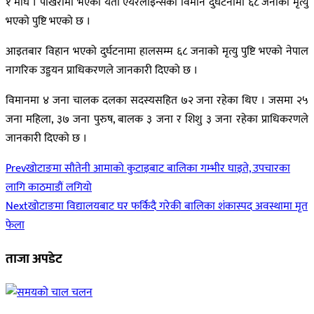
१ माघ । पोखरामा भएको यती एयरलाइन्सको विमान दुर्घटनामा ६८ जनाको मृत्यु
भएको पुष्टि भएको छ ।
आइतबार विहान भएको दुर्घटनामा हालसम्म ६८ जनाको मृत्यु पुष्टि भएको नेपाल
नागरिक उड्डयन प्राधिकरणले जानकारी दिएको छ ।
विमानमा ४ जना चालक दलका सदस्यसहित ७२ जना रहेका थिए । जसमा २५
जना महिला, ३७ जना पुरुष, बालक ३ जना र शिशु ३ जना रहेका प्राधिकरणले
जानकारी दिएको छ ।
Prev
खोटाङमा सौतेनी आमाको कुटाइबाट बालिका गम्भीर घाइते, उपचारका
लागि काठमाडौं लगियो
Next
खोटाङमा विद्यालयबाट घर फर्किदै गरेकी बालिका शंकास्पद अवस्थामा मृत
फेला
ताजा अपडेट