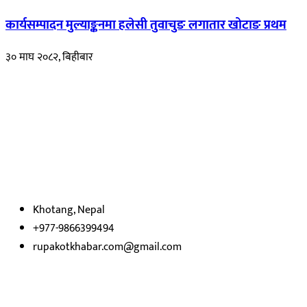
कार्यसम्पादन मुल्याङ्कनमा हलेसी तुवाचुङ लगातार खोटाङ प्रथम
३० माघ २०८२, बिहीबार
हाम्रो बारेमा
रुपाकोट खबर डट कम मर्यादित समाज विकास र उन्नतीको पथमा अगाडी बढ्ने
उदेश्यका साथ आवाज बिहीनहरुको आवाज बनेर बिबिध विषय तथा सबै क्षेत्रका
निष्पक्ष समाचारहरु एबम लेखहरु प्रस्तुत गर्दै शसक्त समाचार पोर्टलका रुपमा
प्रस्तुत
भएका
छौ ।
Khotang, Nepal
+977-9866399494
rupakotkhabar.com@gmail.com
हाम्रो टिम