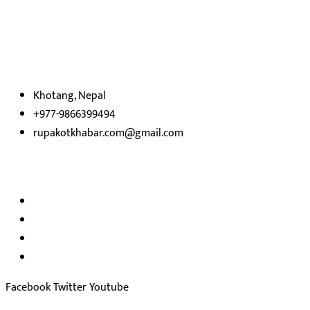
रुपाकोट खबर डट कम मर्यादित समाज विकास र उन्नतीको पथमा अगाडी बढ्ने
उदेश्यका साथ आवाज बिहीनहरुको आवाज बनेर बिबिध विषय तथा सबै क्षेत्रका
निष्पक्ष समाचारहरु एबम लेखहरु प्रस्तुत गर्दै शसक्त समाचार पोर्टलका रुपमा
प्रस्तुत
भएका
छौ ।
Khotang, Nepal
+977-9866399494
rupakotkhabar.com@gmail.com
हाम्रो टिम
अध्यक्ष तथा प्रकाशक :
राजकुमार भट्टराई
सम्पादक:
जीवन बरुवाल
सुचना बिभाग दर्ता न: ३३१४ /२०७८-७९
प्रेस काउन्सिल सुचिकरण न:
३४०२
Facebook
Twitter
Youtube