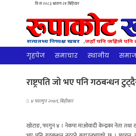
गृहपेज
समाचार
स्थानीय
समा
राष्ट्रपति जो भए पनि गठबन्धन टुट्द
४ फाल्गुन २०७९, बिहीबार
खोटाङ, फागुन ४ । नेकपा माओवादी केन्द्रका नेता तथा ख
भए पनि गठबन्धन नटुट्ने बताउनुभएको छ । फागुन २५ गते