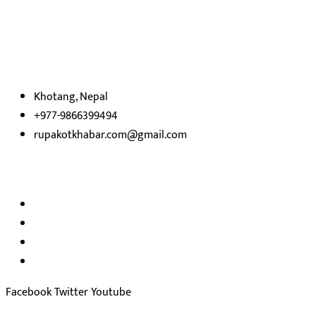
रुपाकोट खबर डट कम मर्यादित समाज विकास र उन्नतीको पथमा अगाडी बढ्ने
उदेश्यका साथ आवाज बिहीनहरुको आवाज बनेर बिबिध विषय तथा सबै क्षेत्रका
निष्पक्ष समाचारहरु एबम लेखहरु प्रस्तुत गर्दै शसक्त समाचार पोर्टलका रुपमा
प्रस्तुत
भएका
छौ ।
Khotang, Nepal
+977-9866399494
rupakotkhabar.com@gmail.com
हाम्रो टिम
अध्यक्ष तथा प्रकाशक :
राजकुमार भट्टराई
सम्पादक:
जीवन बरुवाल
सुचना बिभाग दर्ता न: ३३१४ /२०७८-७९
प्रेस काउन्सिल सुचिकरण न:
३४०२
Facebook
Twitter
Youtube