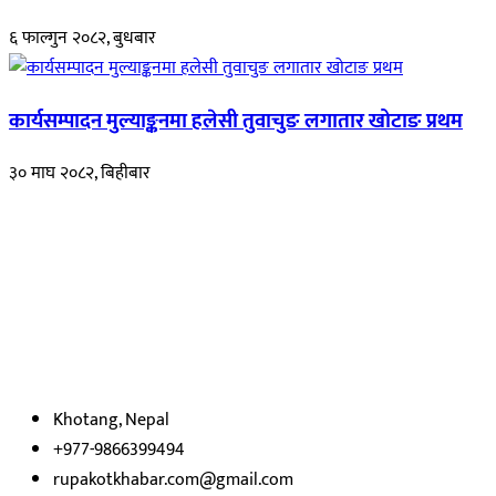
६ फाल्गुन २०८२, बुधबार
कार्यसम्पादन मुल्याङ्कनमा हलेसी तुवाचुङ लगातार खोटाङ प्रथम
३० माघ २०८२, बिहीबार
हाम्रो बारेमा
रुपाकोट खबर डट कम मर्यादित समाज विकास र उन्नतीको पथमा अगाडी बढ्ने
उदेश्यका साथ आवाज बिहीनहरुको आवाज बनेर बिबिध विषय तथा सबै क्षेत्रका
निष्पक्ष समाचारहरु एबम लेखहरु प्रस्तुत गर्दै शसक्त समाचार पोर्टलका रुपमा
प्रस्तुत
भएका
छौ ।
Khotang, Nepal
+977-9866399494
rupakotkhabar.com@gmail.com