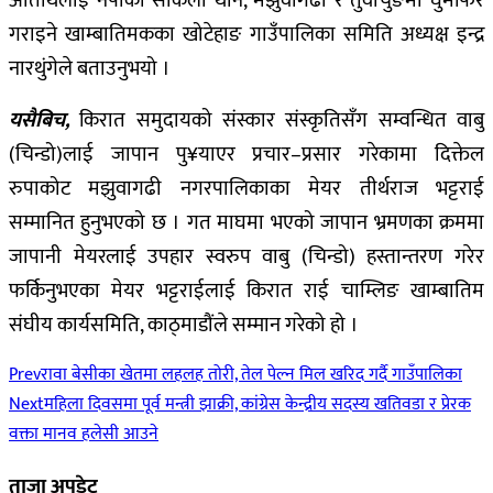
अतिथिलाई नेर्पाको साकेला थान, मझुवागढी र तुवाचुङमा घुमफिर
गराइने खाम्बातिमकका खोटेहाङ गाउँपालिका समिति अध्यक्ष इन्द्र
नारथुंगेले बताउनुभयो ।
यसैबिच,
किरात समुदायको संस्कार संस्कृतिसँग सम्वन्धित वाबु
(चिन्डो)लाई जापान पु¥याएर प्रचार–प्रसार गरेकामा दिक्तेल
रुपाकोट मझुवागढी नगरपालिकाका मेयर तीर्थराज भट्टराई
सम्मानित हुनुभएको छ । गत माघमा भएको जापान भ्रमणका क्रममा
जापानी मेयरलाई उपहार स्वरुप वाबु (चिन्डो) हस्तान्तरण गरेर
फर्किनुभएका मेयर भट्टराईलाई किरात राई चाम्लिङ खाम्बातिम
संघीय कार्यसमिति, काठ्माडौंले सम्मान गरेको हो ।
Prev
रावा बेसीका खेतमा लहलह तोरी, तेल पेल्न मिल खरिद गर्दै गाउँपालिका
Next
महिला दिवसमा पूर्व मन्त्री झाक्री, कांग्रेस केन्द्रीय सदस्य खतिवडा र प्रेरक
वक्ता मानव हलेसी आउने
ताजा अपडेट