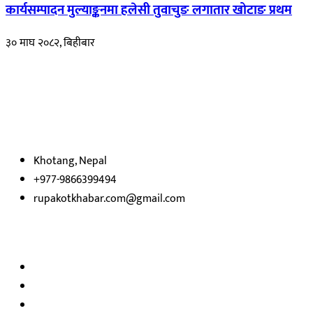
कार्यसम्पादन मुल्याङ्कनमा हलेसी तुवाचुङ लगातार खोटाङ प्रथम
३० माघ २०८२, बिहीबार
हाम्रो बारेमा
रुपाकोट खबर डट कम मर्यादित समाज विकास र उन्नतीको पथमा अगाडी बढ्ने उदेश्
भएका
छौ ।
Khotang, Nepal
+977-9866399494
rupakotkhabar.com@gmail.com
अध्यक्ष तथा प्रकाशक :
राजकुमार भट्टराई
सम्पादक:
जीवन बरुवाल
सुचना बिभाग दर्ता न: ३३१४ /२०७८-७९