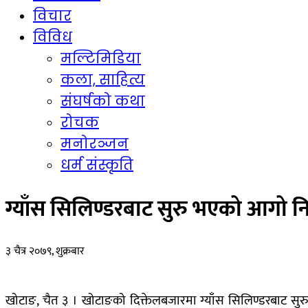
विचार
विविध
मल्टिमिडिया
कला, साहित्य
संघर्षको कथा
रोचक
मनोरञ्जन
धर्म संस्कृति
ग्याँस सिलिण्डरबाट सुरु भएको आगो नि
३ चैत्र २०७९, शुक्रबार
खोटाङ, चैत ३ । खोटाङको दिक्तेलबजारमा ग्याँस सिलिण्डरबाट सु