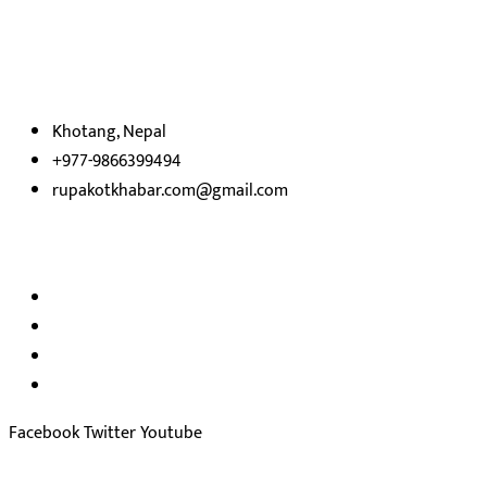
हाम्रो बारेमा
रुपाकोट खबर डट कम मर्यादित समाज विकास र उन्नतीको पथमा अगाडी बढ्ने उदेश्
भएका
छौ ।
Khotang, Nepal
+977-9866399494
rupakotkhabar.com@gmail.com
अध्यक्ष तथा प्रकाशक :
राजकुमार भट्टराई
सम्पादक:
जीवन बरुवाल
सुचना बिभाग दर्ता न: ३३१४ /२०७८-७९
प्रेस काउन्सिल सुचिकरण न:
३४०२
Facebook
Twitter
Youtube