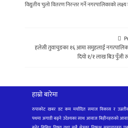
विद्युतीय चुलो वितरण निरन्तर गर्ने नगरपालिकाको लक्ष्य छ
P
हलेसी तुवाचुङका १६ आमा समुहलाई नगरपालिक
दियो १/१ लाख बिउ पुँजी 
हाम्रो बारेमा
रुपाकोट खबर डट कम मर्यादित समाज विकास र उन्नती
पथमा अगाडी बढ्ने उदेश्यका साथ आवाज बिहीनहरुको आव
बनेर बिबिध विषय तथा सबै क्षेत्रका निष्पक्ष समाचारहरु ए