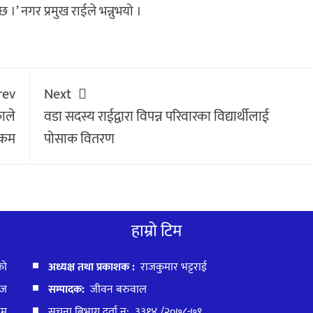
 ।’ नगर प्रमुख राईले भन्नुभयो ।
rev
Next
ाले
वडा सदस्य राईद्वारा विपन्न परिवारका विद्यार्थीलाई
रकम
पोसाक वितरण
हाम्रो टिम
को
अध्यक्ष तथा प्रकाशक :
राजकुमार भट्टराई
ाज
सम्पादक:
जीवन बरुवाल
बम
सुचना बिभाग दर्ता न: ३३१४ /२०७८-७९