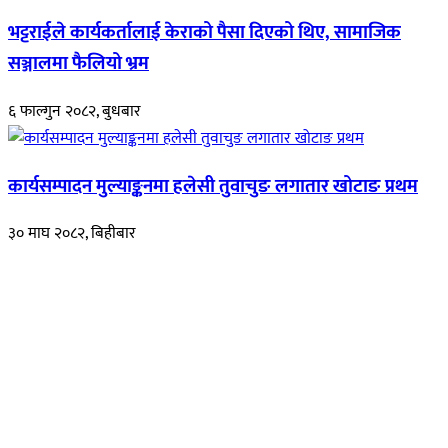
भट्टराईले कार्यकर्तालाई केराको पैसा दिएको थिए, सामाजिक
सञ्जालमा फैलियो भ्रम
६ फाल्गुन २०८२, बुधबार
कार्यसम्पादन मुल्याङ्कनमा हलेसी तुवाचुङ लगातार खोटाङ प्रथम
३० माघ २०८२, बिहीबार
हाम्रो बारेमा
रुपाकोट खबर डट कम मर्यादित समाज विकास र उन्नतीको पथमा अगाडी बढ्ने
उदेश्यका साथ आवाज बिहीनहरुको आवाज बनेर बिबिध विषय तथा सबै क्षेत्रका
निष्पक्ष समाचारहरु एबम लेखहरु प्रस्तुत गर्दै शसक्त समाचार पोर्टलका रुपमा
प्रस्तुत
भएका
छौ ।