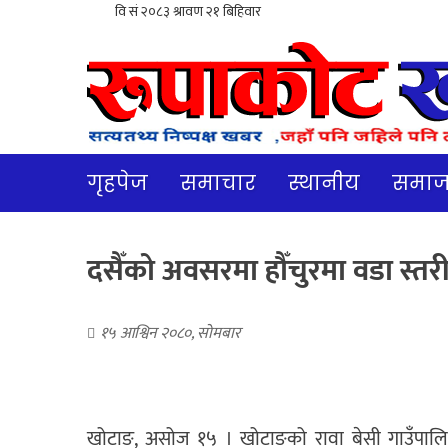
गृहपेज
समाचार
स्थानीय
समा
दसैँको अवसरमा हौँचुरमा वडा स्तर
१५ आश्विन २०८०, सोमबार
खोटाङ, असोज १५ । खोटाङको रावा बेसी गाउँपालि