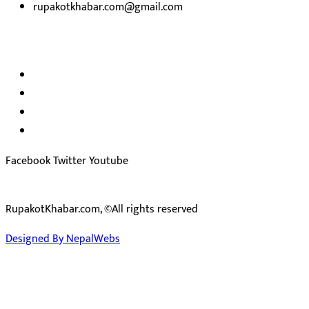
rupakotkhabar.com@gmail.com
हाम्रो टिम
अध्यक्ष तथा प्रकाशक :
राजकुमार भट्टराई
सम्पादक:
जीवन बरुवाल
सुचना बिभाग दर्ता न: ३३१४ /२०७८-७९
प्रेस काउन्सिल सुचिकरण न:
३४०२
Facebook
Twitter
Youtube
RupakotKhabar.com, ©All rights reserved
Designed By NepalWebs