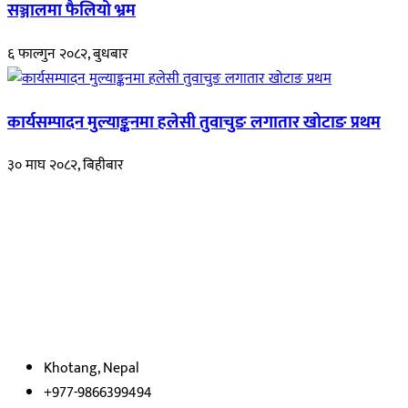
सञ्जालमा फैलियो भ्रम
६ फाल्गुन २०८२, बुधबार
कार्यसम्पादन मुल्याङ्कनमा हलेसी तुवाचुङ लगातार खोटाङ प्रथम
३० माघ २०८२, बिहीबार
हाम्रो बारेमा
रुपाकोट खबर डट कम मर्यादित समाज विकास र उन्नतीको पथमा अगाडी बढ्ने
उदेश्यका साथ आवाज बिहीनहरुको आवाज बनेर बिबिध विषय तथा सबै क्षेत्रका
निष्पक्ष समाचारहरु एबम लेखहरु प्रस्तुत गर्दै शसक्त समाचार पोर्टलका रुपमा
प्रस्तुत
भएका
छौ ।
Khotang, Nepal
+977-9866399494