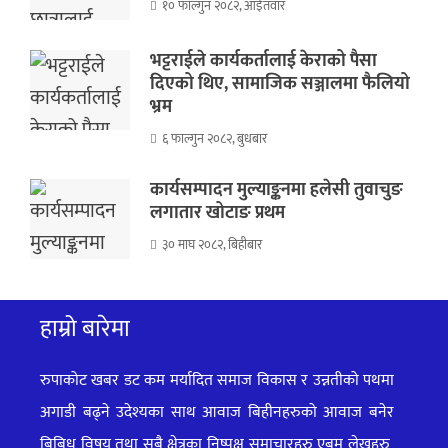
१० फाल्गुन २०८२, आईतवार
भट्टराईले कार्यकर्तालाई केराको पैसा
दिएको थिए, सामाजिक सञ्जालमा फैलियो
भ्रम
६ फाल्गुन २०८२, बुधबार
कार्यसम्पादन मुल्याङ्कनमा हलेसी तुवाचुङ
लगातार खोटाङ प्रथम
३० माघ २०८२, बिहीबार
हाम्रो बारेमा
रुपाकोट खबर डट कम मर्यादित समाज विकास र उन्नतीको पथमा
अगाडी बढ्ने उदेश्यका साथ आवाज बिहीनहरुको आवाज बनेर
बिबिध विषय तथा सबै क्षेत्रका निष्पक्ष समाचारहरु एबम लेखहरु