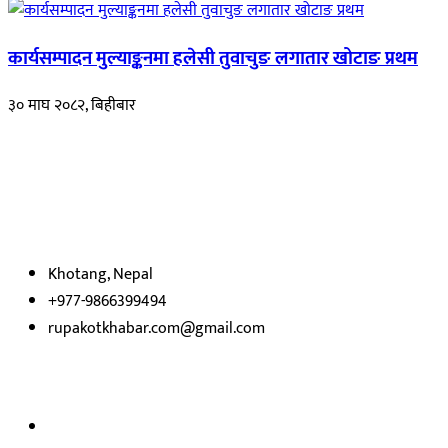
कार्यसम्पादन मुल्याङ्कनमा हलेसी तुवाचुङ लगातार खोटाङ प्रथम
३० माघ २०८२, बिहीबार
हाम्रो बारेमा
रुपाकोट खबर डट कम मर्यादित समाज विकास र उन्नतीको पथमा अगाडी बढ्ने उदेश्
भएका
छौ ।
Khotang, Nepal
+977-9866399494
rupakotkhabar.com@gmail.com
अध्यक्ष तथा प्रकाशक :
राजकुमार भट्टराई