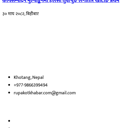
कार्यसम्पादन मुल्याङ्कनमा हलेसी तुवाचुङ लगातार खोटाङ प्रथम
३० माघ २०८२, बिहीबार
हाम्रो बारेमा
रुपाकोट खबर डट कम मर्यादित समाज विकास र उन्नतीको पथमा अगाडी बढ्ने
उदेश्यका साथ आवाज बिहीनहरुको आवाज बनेर बिबिध विषय तथा सबै क्षेत्रका
निष्पक्ष समाचारहरु एबम लेखहरु प्रस्तुत गर्दै शसक्त समाचार पोर्टलका रुपमा
प्रस्तुत
भएका
छौ ।
Khotang, Nepal
+977-9866399494
rupakotkhabar.com@gmail.com
हाम्रो टिम
अध्यक्ष तथा प्रकाशक :
राजकुमार भट्टराई