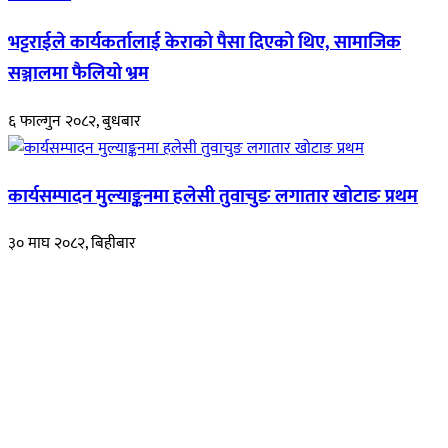
भट्टराईले कार्यकर्तालाई केराको पैसा दिएको थिए, सामाजिक
सञ्जालमा फैलियो भ्रम
६ फाल्गुन २०८२, बुधबार
कार्यसम्पादन मुल्याङ्कनमा हलेसी तुवाचुङ लगातार खोटाङ प्रथम
३० माघ २०८२, बिहीबार
हाम्रो बारेमा
रुपाकोट खबर डट कम मर्यादित समाज विकास र उन्नतीको पथमा अगाडी बढ्ने
उदेश्यका साथ आवाज बिहीनहरुको आवाज बनेर बिबिध विषय तथा सबै क्षेत्रका
निष्पक्ष समाचारहरु एबम लेखहरु प्रस्तुत गर्दै शसक्त समाचार पोर्टलका रुपमा
प्रस्तुत
भएका
छौ ।