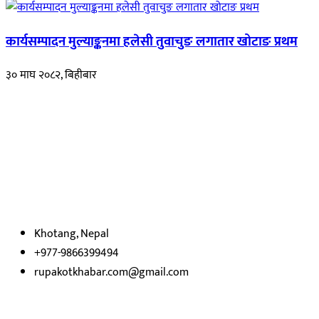
कार्यसम्पादन मुल्याङ्कनमा हलेसी तुवाचुङ लगातार खोटाङ प्रथम
३० माघ २०८२, बिहीबार
हाम्रो बारेमा
रुपाकोट खबर डट कम मर्यादित समाज विकास र उन्नतीको पथमा अगाडी बढ्ने
उदेश्यका साथ आवाज बिहीनहरुको आवाज बनेर बिबिध विषय तथा सबै क्षेत्रका
निष्पक्ष समाचारहरु एबम लेखहरु प्रस्तुत गर्दै शसक्त समाचार पोर्टलका रुपमा
प्रस्तुत
भएका
छौ ।
Khotang, Nepal
+977-9866399494
rupakotkhabar.com@gmail.com
हाम्रो टिम