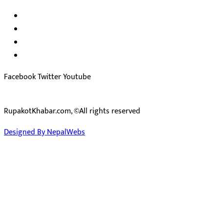
अध्यक्ष तथा प्रकाशक :
राजकुमार भट्टराई
सम्पादक:
जीवन बरुवाल
सुचना बिभाग दर्ता न: ३३१४ /२०७८-७९
प्रेस काउन्सिल सुचिकरण न:
३४०२
Facebook
Twitter
Youtube
RupakotKhabar.com, ©All rights reserved
Designed By NepalWebs