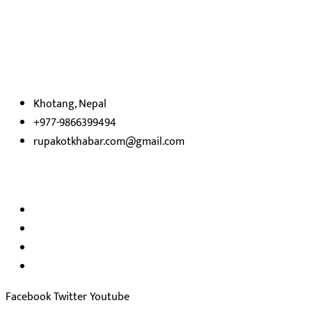
रुपाकोट खबर डट कम मर्यादित समाज विकास र उन्नतीको पथमा अगाडी बढ्ने
उदेश्यका साथ आवाज बिहीनहरुको आवाज बनेर बिबिध विषय तथा सबै क्षेत्रका
निष्पक्ष समाचारहरु एबम लेखहरु प्रस्तुत गर्दै शसक्त समाचार पोर्टलका रुपमा
प्रस्तुत
भएका
छौ ।
Khotang, Nepal
+977-9866399494
rupakotkhabar.com@gmail.com
हाम्रो टिम
अध्यक्ष तथा प्रकाशक :
राजकुमार भट्टराई
सम्पादक:
जीवन बरुवाल
सुचना बिभाग दर्ता न: ३३१४ /२०७८-७९
प्रेस काउन्सिल सुचिकरण न:
३४०२
Facebook
Twitter
Youtube