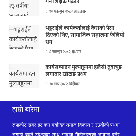
गर्ने शिक्षक पक्राउ
१० फाल्गुन २०८२, आईतवार
भट्टराईले कार्यकर्तालाई केराको पैसा
दिएको थिए, सामाजिक सञ्जालमा फैलियो
भ्रम
६ फाल्गुन २०८२, बुधबार
कार्यसम्पादन मुल्याङ्कनमा हलेसी तुवाचुङ
लगातार खोटाङ प्रथम
३० माघ २०८२, बिहीबार
हाम्रो बारेमा
रुपाकोट खबर डट कम मर्यादित समाज विकास र उन्नतीको पथमा
अगाडी बढ्ने उदेश्यका साथ आवाज बिहीनहरुको आवाज बनेर