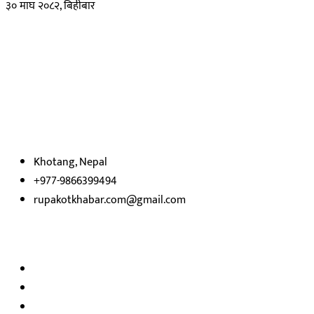
३० माघ २०८२, बिहीबार
हाम्रो बारेमा
रुपाकोट खबर डट कम मर्यादित समाज विकास र उन्नतीको पथमा अगाडी बढ्ने
उदेश्यका साथ आवाज बिहीनहरुको आवाज बनेर बिबिध विषय तथा सबै क्षेत्रका
निष्पक्ष समाचारहरु एबम लेखहरु प्रस्तुत गर्दै शसक्त समाचार पोर्टलका रुपमा
प्रस्तुत
भएका
छौ ।
Khotang, Nepal
+977-9866399494
rupakotkhabar.com@gmail.com
हाम्रो टिम
अध्यक्ष तथा प्रकाशक :
राजकुमार भट्टराई
सम्पादक:
जीवन बरुवाल
सुचना बिभाग दर्ता न: ३३१४ /२०७८-७९