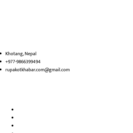
रुपाकोट खबर डट कम मर्यादित समाज विकास र उन्नतीको पथमा अगाडी
बढ्ने उदेश्यका साथ आवाज बिहीनहरुको आवाज बनेर बिबिध विषय तथा
सबै क्षेत्रका निष्पक्ष समाचारहरु एबम लेखहरु प्रस्तुत गर्दै शसक्त समाचार
पोर्टलका रुपमा प्रस्तुत
भएका
छौ ।
Khotang, Nepal
+977-9866399494
rupakotkhabar.com@gmail.com
हाम्रो टिम
अध्यक्ष तथा प्रकाशक :
राजकुमार भट्टराई
सम्पादक:
जीवन बरुवाल
सुचना बिभाग दर्ता न: ३३१४ /२०७८-७९