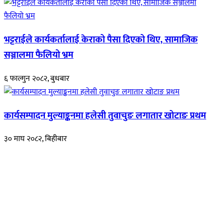
भट्टराईले कार्यकर्तालाई केराको पैसा दिएको थिए, सामाजिक
सञ्जालमा फैलियो भ्रम
६ फाल्गुन २०८२, बुधबार
कार्यसम्पादन मुल्याङ्कनमा हलेसी तुवाचुङ लगातार खोटाङ प्रथम
३० माघ २०८२, बिहीबार
हाम्रो बारेमा
रुपाकोट खबर डट कम मर्यादित समाज विकास र उन्नतीको पथमा अगाडी बढ्ने
उदेश्यका साथ आवाज बिहीनहरुको आवाज बनेर बिबिध विषय तथा सबै क्षेत्रका
निष्पक्ष समाचारहरु एबम लेखहरु प्रस्तुत गर्दै शसक्त समाचार पोर्टलका रुपमा