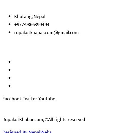
प्रस्तुत
भएका
छौ ।
Khotang, Nepal
+977-9866399494
rupakotkhabar.com@gmail.com
हाम्रो टिम
अध्यक्ष तथा प्रकाशक :
राजकुमार भट्टराई
सम्पादक:
जीवन बरुवाल
सुचना बिभाग दर्ता न: ३३१४ /२०७८-७९
प्रेस काउन्सिल सुचिकरण न:
३४०२
Facebook
Twitter
Youtube
RupakotKhabar.com, ©All rights reserved
Designed By NepalWebs