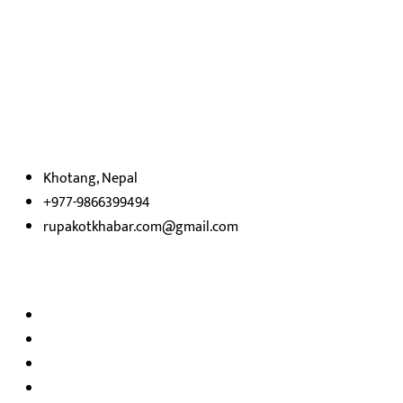
हाम्रो बारेमा
रुपाकोट खबर डट कम मर्यादित समाज विकास र उन्नतीको पथमा अगाडी बढ्ने
उदेश्यका साथ आवाज बिहीनहरुको आवाज बनेर बिबिध विषय तथा सबै क्षेत्रका
निष्पक्ष समाचारहरु एबम लेखहरु प्रस्तुत गर्दै शसक्त समाचार पोर्टलका रुपमा
प्रस्तुत
भएका
छौ ।
Khotang, Nepal
+977-9866399494
rupakotkhabar.com@gmail.com
हाम्रो टिम
अध्यक्ष तथा प्रकाशक :
राजकुमार भट्टराई
सम्पादक:
जीवन बरुवाल
सुचना बिभाग दर्ता न: ३३१४ /२०७८-७९
प्रेस काउन्सिल सुचिकरण न:
३४०२