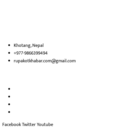
रुपाकोट खबर डट कम मर्यादित समाज विकास र उन्नतीको पथमा अगाडी बढ्ने
उदेश्यका साथ आवाज बिहीनहरुको आवाज बनेर बिबिध विषय तथा सबै क्षेत्रका
निष्पक्ष समाचारहरु एबम लेखहरु प्रस्तुत गर्दै शसक्त समाचार पोर्टलका रुपमा
प्रस्तुत
भएका
छौ ।
Khotang, Nepal
+977-9866399494
rupakotkhabar.com@gmail.com
हाम्रो टिम
अध्यक्ष तथा प्रकाशक :
राजकुमार भट्टराई
सम्पादक:
जीवन बरुवाल
सुचना बिभाग दर्ता न: ३३१४ /२०७८-७९
प्रेस काउन्सिल सुचिकरण न:
३४०२
Facebook
Twitter
Youtube