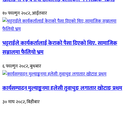
१० फाल्गुन २०८२, आईतवार
भट्टराईले कार्यकर्तालाई केराको पैसा दिएको थिए, सामाजिक
सञ्जालमा फैलियो भ्रम
६ फाल्गुन २०८२, बुधबार
कार्यसम्पादन मुल्याङ्कनमा हलेसी तुवाचुङ लगातार खोटाङ प्रथम
३० माघ २०८२, बिहीबार
हाम्रो बारेमा
रुपाकोट खबर डट कम मर्यादित समाज विकास र उन्नतीको पथमा अगाडी बढ्ने