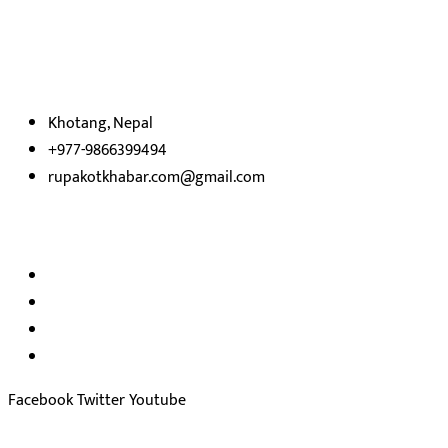
उदेश्यका साथ आवाज बिहीनहरुको आवाज बनेर बिबिध विषय तथा सबै क्षेत्रका
निष्पक्ष समाचारहरु एबम लेखहरु प्रस्तुत गर्दै शसक्त समाचार पोर्टलका रुपमा
प्रस्तुत
भएका
छौ ।
Khotang, Nepal
+977-9866399494
rupakotkhabar.com@gmail.com
हाम्रो टिम
अध्यक्ष तथा प्रकाशक :
राजकुमार भट्टराई
सम्पादक:
जीवन बरुवाल
सुचना बिभाग दर्ता न: ३३१४ /२०७८-७९
प्रेस काउन्सिल सुचिकरण न:
३४०२
Facebook
Twitter
Youtube