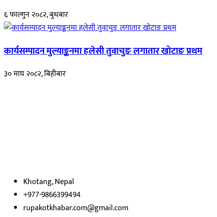
६ फाल्गुन २०८२, बुधबार
कार्यसम्पादन मुल्याङ्कनमा हलेसी तुवाचुङ लगातार खोटाङ प्रथम
३० माघ २०८२, बिहीबार
हाम्रो बारेमा
रुपाकोट खबर डट कम मर्यादित समाज विकास र उन्नतीको पथमा अगाडी बढ्ने
उदेश्यका साथ आवाज बिहीनहरुको आवाज बनेर बिबिध विषय तथा सबै क्षेत्रका
निष्पक्ष समाचारहरु एबम लेखहरु प्रस्तुत गर्दै शसक्त समाचार पोर्टलका रुपमा
प्रस्तुत
भएका
छौ ।
Khotang, Nepal
+977-9866399494
rupakotkhabar.com@gmail.com