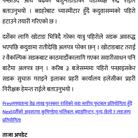
पन्छाउदै अघि बढेको बाहुनीडाँडाका वडाध्यक्ष रुद्र राईले
बताउनुभयो । बडहरेबाट च्यास्मीटार हुँदै कदुवासम्मको पहिरो
हटाउने तयारी गरिएको छ ।
दशैंका लागि खोटाङ भित्रिदै गरेका यात्रु पहिरोले सडक अवरुद्ध
भएपछि कदुवामा रातीदेखि अलपत्र परेका छन् । खोटाङबाट तराई
र वैकल्पिक सडकबाट काठमाडौंकालागि गएका सवारीसाधन पनि
बाटैमा अलपत्र छन् ।
करिब ३ बजेसम्ममा पहिरो पन्छाइसकेर
सडक सुचारु गराइने इलाका प्रहरी कार्यालय हलेसीका प्रहरी
निरीक्षक हेमन्त राईले बताउनुभयो ।
Prev
लफ्याङमा डेढ लाख पुरस्कार राशिको वडा स्तरीय फुटबल प्रतियोगिता हुँदै
Next
दसैँको अवसरमा कुभिण्डेमा भलिबल, ब्याडमिन्टन, नृत्य, छेलो र लङजम्प
प्रतियोगिता
ताजा अपडेट