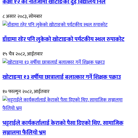
कक्षा १२ को नतिजामा खोटाङका दुई विद्यालय निल
८ असार २०८३, सोमबार
डाँडामा रहेर पनि लुकेको खोटाङको पर्यटकीय स्थल रुपाकोट
१५ चैत्र २०८२, आईतवार
खोटाङमा १३ वर्षीया छात्रालाई बलात्कार गर्ने शिक्षक पक्राउ
१० फाल्गुन २०८२, आईतवार
भट्टराईले कार्यकर्तालाई केराको पैसा दिएको थिए, सामाजिक
सञ्जालमा फैलियो भ्रम