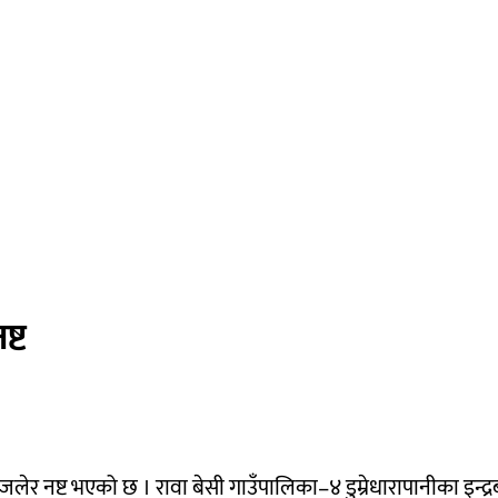
्ट
ेर नष्ट भएको छ । रावा बेसी गाउँपालिका–४ डुम्रेधारापानीका इन्द