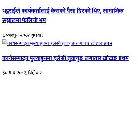
भट्टराईले कार्यकर्तालाई केराको पैसा दिएको थिए, सामाजिक
सञ्जालमा फैलियो भ्रम
६ फाल्गुन २०८२, बुधबार
कार्यसम्पादन मुल्याङ्कनमा हलेसी तुवाचुङ लगातार खोटाङ प्रथम
३० माघ २०८२, बिहीबार
हाम्रो बारेमा
रुपाकोट खबर डट कम मर्यादित समाज विकास र उन्नतीको पथमा अगाडी बढ्ने
उदेश्यका साथ आवाज बिहीनहरुको आवाज बनेर बिबिध विषय तथा सबै क्षेत्रका
निष्पक्ष समाचारहरु एबम लेखहरु प्रस्तुत गर्दै शसक्त समाचार पोर्टलका रुपमा
प्रस्तुत
भएका
छौ ।