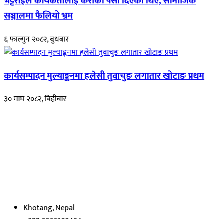
भट्टराईले कार्यकर्तालाई केराको पैसा दिएको थिए, सामाजिक
सञ्जालमा फैलियो भ्रम
६ फाल्गुन २०८२, बुधबार
कार्यसम्पादन मुल्याङ्कनमा हलेसी तुवाचुङ लगातार खोटाङ प्रथम
३० माघ २०८२, बिहीबार
हाम्रो बारेमा
रुपाकोट खबर डट कम मर्यादित समाज विकास र उन्नतीको पथमा अगाडी बढ्ने
उदेश्यका साथ आवाज बिहीनहरुको आवाज बनेर बिबिध विषय तथा सबै क्षेत्रका
निष्पक्ष समाचारहरु एबम लेखहरु प्रस्तुत गर्दै शसक्त समाचार पोर्टलका रुपमा
प्रस्तुत
भएका
छौ ।
Khotang, Nepal