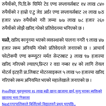
रुपैयाँको, पि.डि.के घिमिरे टेड एण्ड सप्लायर्सबाट १४ लाख ८४०
रुपैयाँको र हाम्रो ए.टु जेड अर्डर एण्ड सप्लायर्सबाट २१ लाख ७ठ
हजार ४४० रुपैयाँको गरी जम्मा ७७ लाख ७८ हजार २६०
रुपैयाँको सोझै खरिद गरेको प्रतिवेदनमा भनिएको छ ।
यस्तै
, खरिद कानुनमा भएको व्यवस्थाको पालना नगरी ९ लाख ४७
हजार रकम अनियमि गरेको प्रतिवेदनले जनाएको छ । आचार्य
फोटोकपी एण्ड कम्प्युटर मर्मत सेन्टरबाट ३ लाख ९७ हजारमा
खरिद गरिएको ल्याप्टप,प्रिन्टर र वडा नम्बर १४ को लागि रोयल
मोटर्स इटहरी प्रा.लिबाट मोटरसाइकल ५ लाख ५० हजारमा खरिद
गरिएको रकम अनियमित भएको महालेखाले जनाएको छ ।
Prev
दिप्रुङ चुइचुम्मामा १६ लाख बढी खाना खाजामा खर्च, मृत्यु भएका ब्यक्तिको
खातामा भत्ता निकासा
Next
नगरपालिकाले बिर्सिएको विद्यालयनै प्रथम भएपछि…